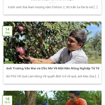
Vườn sinh thái Nam Hương nằm ở khóm 2, thị trấn Sa Rài là nơi [...]
14
Th6
Anh Trương Văn Mai và Ước Mơ Về Một Nền Nông Nghiệp Tử Tế
Bỏ Phố Về Quê Làm Nông Về quyết định trở về quê, anh Mai chia [...]
18
Th11