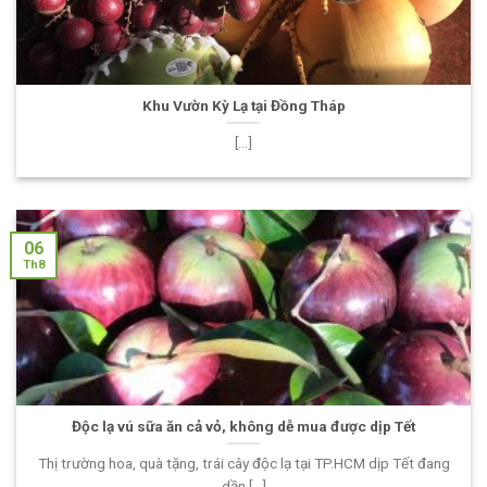
Khu Vườn Kỳ Lạ tại Đồng Tháp
[...]
06
Th8
Độc lạ vú sữa ăn cả vỏ, không dễ mua được dịp Tết
Thị trường hoa, quà tặng, trái cây độc lạ tại TP.HCM dịp Tết đang
dần [...]