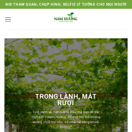
Skip
NƠI THAM QUAN, CHỤP HÌNH, SELFIE LÝ TƯỞNG CHO MỌI NGƯỜI
to
content
TRONG LÀNH, MÁT
RƯỢI
Tươi xanh và mát mắt là điều mà bạn sẽ trải
nghiệm ở Nam Hương, hít một hơi thở không
vướng chút bụi nào, có phải rất sảng khoái
không?