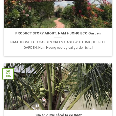
PRODUCT STORY ABOUT: NAM HUONG ECO Garden
NAM HUONG ECO GARDEN GREEN OASIS WITH UNIQUE FRUIT
GARDEN! Nam Huong ecological garden is [...]
25
Th6
Dừa ăn được cả vỏ là có thật?