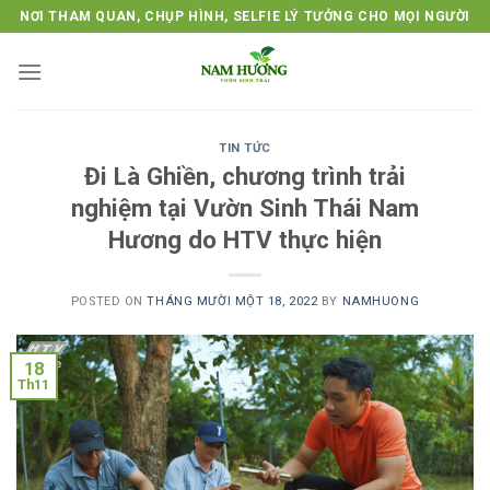
Skip
NƠI THAM QUAN, CHỤP HÌNH, SELFIE LÝ TƯỞNG CHO MỌI NGƯỜI
to
content
TIN TỨC
Đi Là Ghiền, chương trình trải
nghiệm tại Vườn Sinh Thái Nam
Hương do HTV thực hiện
POSTED ON
THÁNG MƯỜI MỘT 18, 2022
BY
NAMHUONG
18
Th11