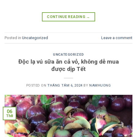
CONTINUE READING
→
Posted in
Uncategorized
Leave a comment
UNCATEGORIZED
Độc lạ vú sữa ăn cả vỏ, không dễ mua
được dịp Tết
POSTED ON
THÁNG TÁM 6, 2024
BY
NAMHUONG
06
Th8