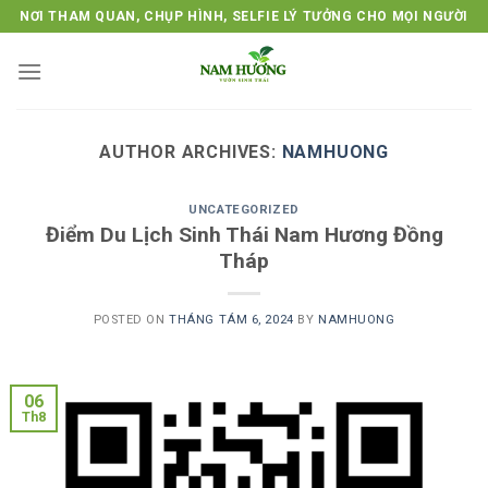
Skip
NƠI THAM QUAN, CHỤP HÌNH, SELFIE LÝ TƯỞNG CHO MỌI NGƯỜI
to
content
AUTHOR ARCHIVES:
NAMHUONG
UNCATEGORIZED
Điểm Du Lịch Sinh Thái Nam Hương Đồng
Tháp
POSTED ON
THÁNG TÁM 6, 2024
BY
NAMHUONG
06
Th8