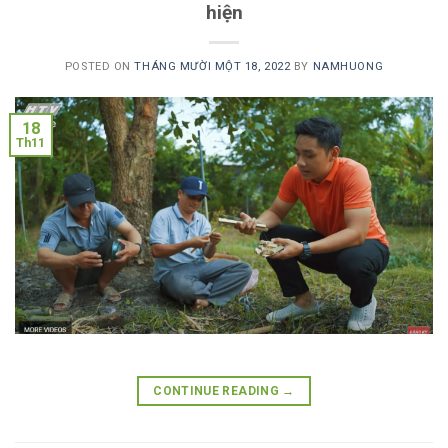
hiện
POSTED ON
THÁNG MƯỜI MỘT 18, 2022
BY
NAMHUONG
18
Th11
CONTINUE READING
→